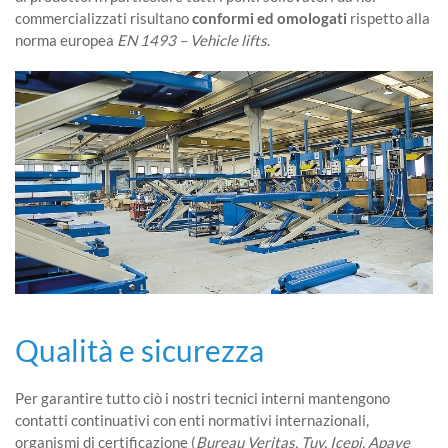
commercializzati risultano
conformi ed omologati
rispetto alla
norma europea
EN 1493 – Vehicle lifts
.
Qualità e sicurezza
Per garantire tutto ciò i nostri tecnici interni mantengono
contatti continuativi con enti normativi internazionali,
organismi di certificazione (
Bureau Veritas, Tuv, Icepi, Apave