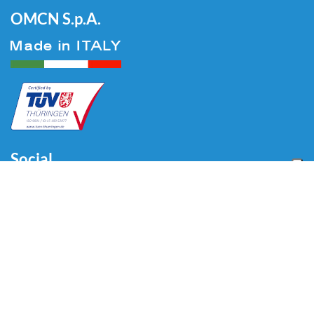
OMCN S.p.A.
Social
Menu
Accueil
Qui sommes-nous
Auto
Liaison au Sol
Industrie
Blog
Vidéo
Télécharger
Contacts
Contacts