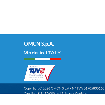
OMCN S.p.A.
Copyright © 2026 OMCN S.p.A - N° TVA 01905830160
Cap. Soc. € 3.150.000 i.v. |
Privacy
-
Cookies