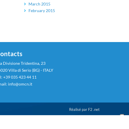
March 2015
February 2015
ontacts
a Divisione Tridentina, 23
020 Villa di Serio (BG) - ITALY
l: +39 035 423 44 11
ail:
info@omcn.it
Réalisé par
F2 .net