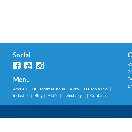
Social
C
Vi
24
Menu
Te
Em
Accueil
Qui sommes-nous
Auto
Liaison au Sol
Industrie
Blog
Vidéo
Télécharger
Contacts
Notice at collection
Your Privacy Choices