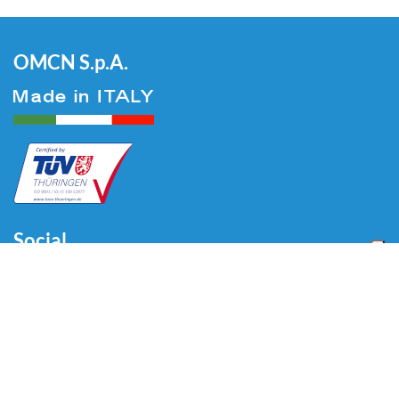
OMCN S.p.A.
Social
Menu
Home
Chi siamo
Automotive
Tire Equipment
Industria
Promozioni
Blog
Video
Download
Contatti