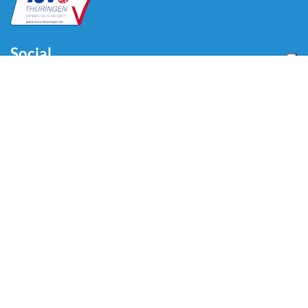
Social
Menu
Home
Chi siamo
Automotive
Tire Equipment
Industria
Promozioni
Blog
Video
Download
Contatti
Contatti
Via Divisione Tridentina, 23
24020 Villa di Serio (BG) - ITALY
Tel: +39 035 423 44 11
Email:
info@omcn.it
Copyright © 2026 OMCN S.p.A - P. IVA 01905830160