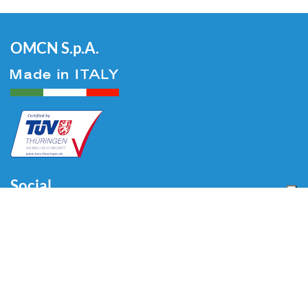
OMCN S.p.A.
Social
Menu
Home
Chi siamo
Automotive
Tire Equipment
Industria
Promozioni
Blog
Video
Download
Contatti