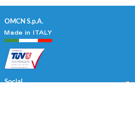
OMCN S.p.A.
Social
Menu
Home
Chi siamo
Automotive
Tire Equipment
Industria
Promozioni
Blog
Video
Download
Contatti